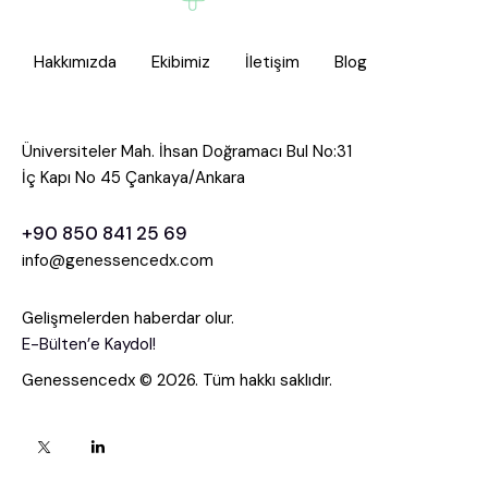
Hakkımızda
Ekibimiz
İletişim
Blog
Üniversiteler Mah. İhsan Doğramacı Bul No:31
İç Kapı No 45 Çankaya/Ankara
+90 850 841 25 69
info@genessencedx.com
Gelişmelerden haberdar olur.
E-Bülten’e Kaydol!
Genessencedx © 2026. Tüm hakkı saklıdır.