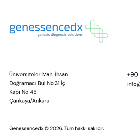
+90 
Üniversiteler Mah. İhsan
Doğramacı Bul No:31 İç
info
Kapı No 45
Çankaya/Ankara
Genessencedx © 2026. Tüm hakkı saklıdır.