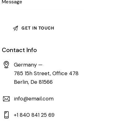
Contact Info
Germany —
785 15h Street, Office 478
Berlin, De 81566
info@email.com
+1 840 841 25 69