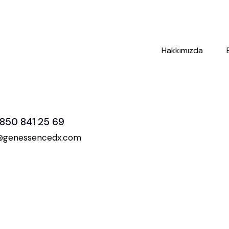
Hakkımızda
850 841 25 69
@genessencedx.com