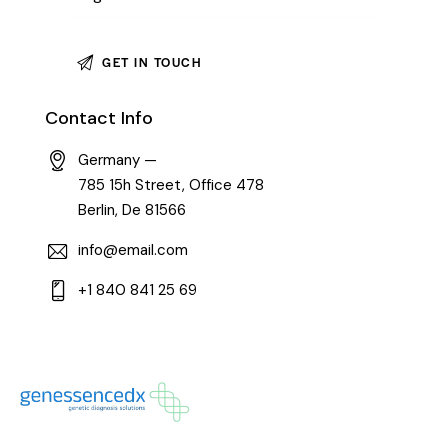
Contact Info
Germany —
785 15h Street, Office 478
Berlin, De 81566
info@email.com
+1 840 841 25 69